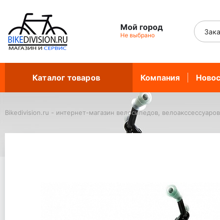
Мой город
Зака
Не выбрано
Каталог товаров
Компания
Ново
Bikedivision.ru - интернет-магазин велосипедов, велоакссессуаров